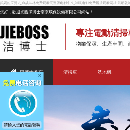
妈妈的罗曼史,血战丛林免费观看完整版电影中文,哇嘎电影免费播放观看网址,武动乾
您好，歡迎光臨潔博士南京環保設備有限公司網站！
專注電動清掃
物業保潔、生產車間
潔博士首頁
清掃車
洗地機